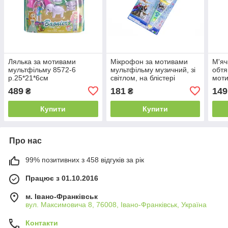
Лялька за мотивами
Мікрофон за мотивами
М'яч
мультфільму 8572-6
мультфільму музичний, зі
обтя
р.25*21*6см
світлом, на блістері
моти
BN4521 озвучений рос.
коро
489
181
149
₴
₴
мовою р.25,
р.13
Купити
Купити
Про нас
99% позитивних з 458 відгуків за рік
Працює з 01.10.2016
м. Івано-Франківськ
вул. Максимовича 8, 76008, Івано-Франківськ, Україна
Контакти