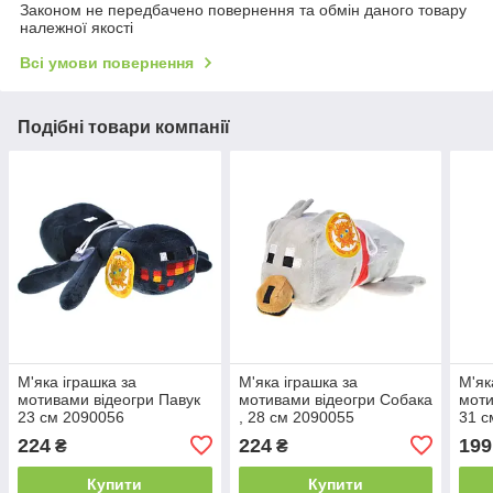
Законом не передбачено повернення та обмін даного товару
належної якості
Всі умови повернення
Подібні товари компанії
М'яка іграшка за
М'яка іграшка за
М'як
мотивами відеогри Павук
мотивами відеогри Собака
моти
23 см 2090056
, 28 см 2090055
31 с
224
224
199
₴
₴
Купити
Купити