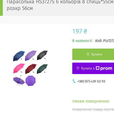
Парасолька HS3727S 6 кольорів 8 спиць*55см
розкр 56см
197 ₴
В наявності
Код:
Різ727
Купити
Купити з
+380 (97) 439-52-55
повернення товару протяг