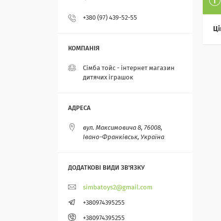
+380 (97) 439-52-55
Ці
Сімба тойс - інтернет магазин
дитячих іграшок
вул. Максимовича 8, 76008,
Івано-Франківськ, Україна
simbatoys2@gmail.com
+380974395255
+380974395255