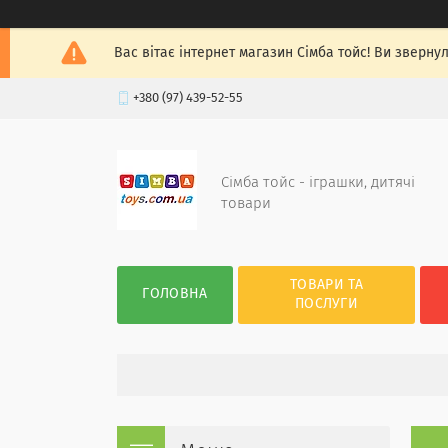
Вас вітає інтернет магазин Сімба тойс! Ви зверну
+380 (97) 439-52-55
Сімба тойс - іграшки, дитячі
товари
ТОВАРИ ТА
ГОЛОВНА
ПОСЛУГИ