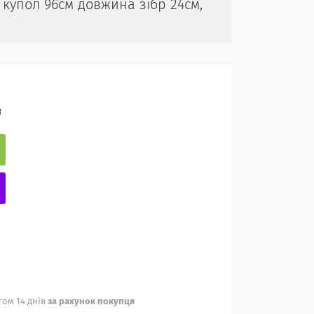
 купол 96см довжина зібр 24см,
3
ом 14 днів
за рахунок покупця