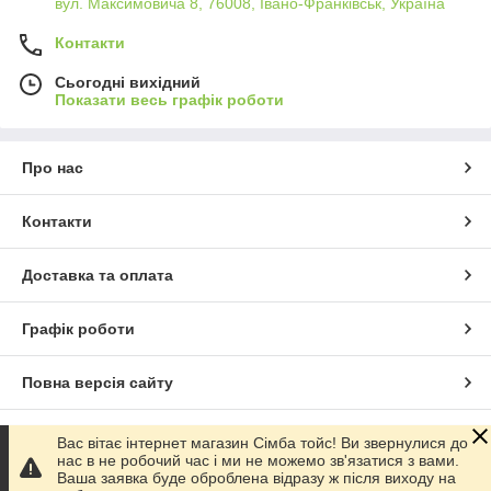
вул. Максимовича 8, 76008, Івано-Франківськ, Україна
Контакти
Сьогодні вихідний
Показати весь графік роботи
Про нас
Контакти
Доставка та оплата
Графік роботи
Повна версія сайту
Сайт створено на маркетплейсі
Prom.ua
Вас вітає інтернет магазин Сімба тойс! Ви звернулися до
нас в не робочий час і ми не можемо зв'язатися з вами.
Ваша заявка буде оброблена відразу ж після виходу на
Політика конфіденційності