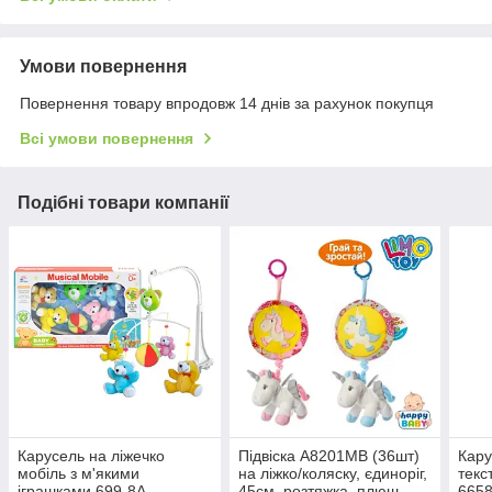
Умови повернення
Повернення товару впродовж 14 днів за рахунок покупця
Всі умови повернення
Подібні товари компанії
Карусель на ліжечко
Підвіска A8201MB (36шт)
Кару
мобіль з м'якими
на ліжко/коляску, єдиноріг,
текс
іграшками 699-8А,
45см, розтяжка, плюш,
665