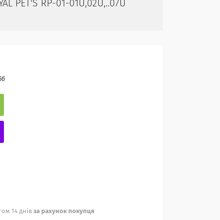
L PET'S RP-01-01U,02U,..07U
66
ом 14 днів
за рахунок покупця