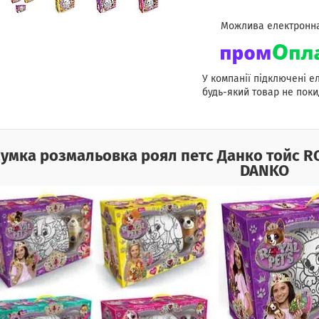
У компанії підключені е
будь-який товар не поки
умка розмальовка роял петс Данко тойс R
DANKO