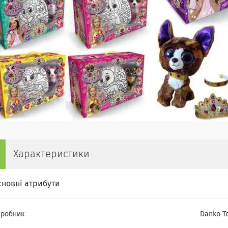
Характеристики
сновні атрибути
робник
Danko T