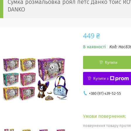
Сумка розмальовка роял петс Данко тойс ROYA
DANKO
449 ₴
В наявності
Код:
Нас83
Купити
Купити з
+380 (97) 439-52-55
повернення товару протяг