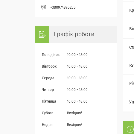
+380974395255
Кр
Ві
Графік роботи
Ст
Понеділок
10:00
18:00
К
Вівторок
10:00
18:00
Середа
10:00
18:00
Рі
Четвер
10:00
18:00
Пʼятниця
10:00
18:00
Уп
Субота
Вихідний
Неділя
Вихідний