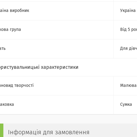
аїна виробник
Україна
кова група
Від 5 ро
ать
Для дів
ористувальницькі характеристики
зновид творчості
Малюва
аковка
Сумка
Інформація для замовлення