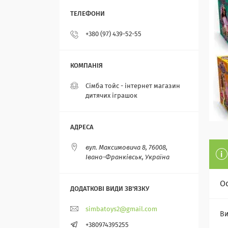
+380 (97) 439-52-55
Сімба тойс - інтернет магазин
дитячих іграшок
вул. Максимовича 8, 76008,
Івано-Франківськ, Україна
О
simbatoys2@gmail.com
Ви
+380974395255