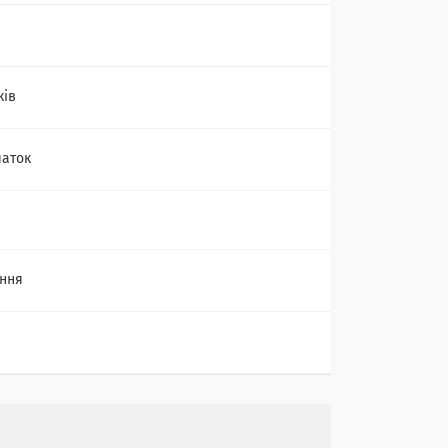
ків
чаток
ння