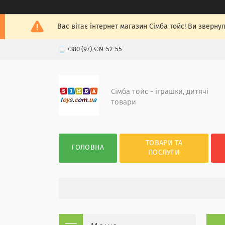
Вас вітає інтернет магазин Сімба тойс! Ви зверну
+380 (97) 439-52-55
Сімба тойс - іграшки, дитячі
товари
ТОВАРИ ТА
ГОЛОВНА
ПОСЛУГИ