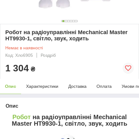
Робот на радіоуправлінні Mechanical Master
HT9930-1, світло, звук, ходить
Немає в наявності
Код: Хло6905
Роздріб
1 304
₴
Опис
Характеристики
Доставка
Оплата
Умови п
Опис
Робот
на радіоуправлінні Mechanical
Master HT9930-1, світло, звук, ходить