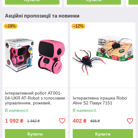
Акційні пропозиції та новинки
–19%
–12%
Інтерактивний робот AT001-
04-UKR AT-Rоbot з голосовим
Інтерактивна іграшка Robo
управлінням, рожевий,
Alive S2 Павук 7151
українська мова AHEAD
В наявності
В наявності
TOYS
1 092
402
₴
₴
1 342 ₴
456 ₴
Купити
Купити