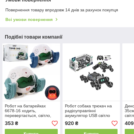
Повернення товару впродовж 14 днів за рахунок покупця
Всі умови повернення
Подібні товари компанії
Робот на батарейках
Робот собака трюкач на
Дино
6678-16 ходить,
радіоуправлінні
35см
перевертається, світло,
акумулятор USB світло
світ
звук.
802-8A
ці, 
353
920
409
₴
₴
Купити
Купити