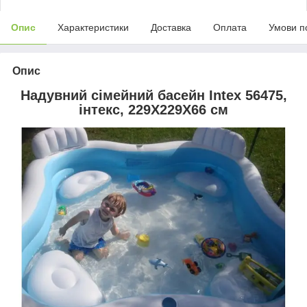
Опис
Характеристики
Доставка
Оплата
Умови п
Опис
Надувний сімейний басейн Intex 56475,
інтекс, 229X229X66 см