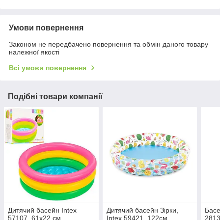
Умови повернення
Законом не передбачено повернення та обмін даного товару
належної якості
Всі умови повернення
Подібні товари компанії
Дитячий басейн Intex
Дитячий басейн Зірки,
Басе
57107, 61х22 см
Intex 59421, 122см
2813